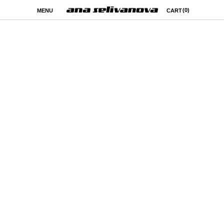
(0)
MENU
CART
ПУБЛИЧНАЯ ОФЕРТА
о заключении договора розничной купли-продажи
товара дистанционным способом
г. Екатеринбург
Дата публикации: 09 марта 2026 года
Индивидуальный предприниматель
Селиванова Анастасия Викторовна
ОГРНИП: 323665800239633
ИНН: 665914422337
Адрес регистрации:
620014, Российская Федерация,
г. Екатеринбург, пер. Северный, д. 5, кв. 6
E-mail: studio@anaselivanova.com
Индивидуальный предприниматель Селиванова
Анастасия Викторовна, именуемая в дальнейшем